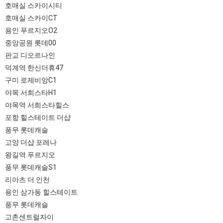
호매실 스카이시티
호매실 스카이CT
용인 푸르지오O2
중앙공원 롯데00
판교 디오르나인
덕계역 한신더휴47
구미 로제비앙C1
야목 서희스타H1
야목역 서희스타힐스
포항 힐스테이트 더샵
풍무 롯데캐슬
고양 더샵 포레나
왕길역 푸르지오
풍무 롯데캐슬S1
리아츠 더 인천
용인 삼가동 힐스테이트
풍무 롯데캐슬
고촌센트럴자이