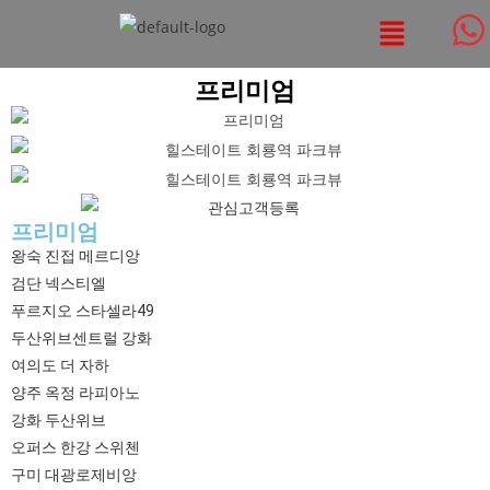
프리미엄
프리미엄
왕숙 진접 메르디앙
검단 넥스티엘
푸르지오 스타셀라49
두산위브센트럴 강화
여의도 더 자하
양주 옥정 라피아노
강화 두산위브
오퍼스 한강 스위첸
구미 대광로제비앙