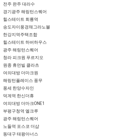
전주 완주 대라수
경기광주 해링턴스퀘어
힐스테이트 회룡역
송도자이풍경채그라노블
한강지역주택조합
힐스테이트 하버하우스
광주 해링턴스퀘어
청라 피크원 푸르지오
원종 휴먼빌 클라츠
여의대방 더마크원
해링턴플레이스 풍무
풍세 한양수자인
덕계역 한신더휴
여의대방 더마크ONE1
부평구청역 엘크루
광주 해링턴스퀘어
노들역 포스코 더샵
동대구 태왕아너스